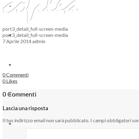
Servizi
port3_detail_full-screen-media
Risparmio Energetico
port3_detail_full-screen-media
7 Aprile 2014
admin
Azienda
0 Commenti
0
Likes
0 Commenti
News
Lascia una risposta
Il tuo indirizzo email non sarà pubblicato.
I campi obbligatori so
Contatti