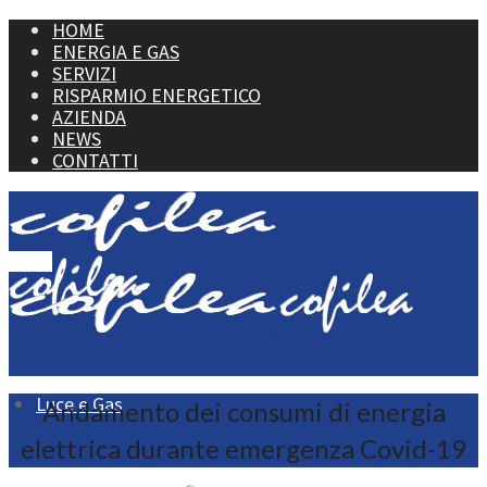
HOME
ENERGIA E GAS
SERVIZI
RISPARMIO ENERGETICO
AZIENDA
NEWS
CONTATTI
Menu
Luce e Gas
Andamento dei consumi di energia
elettrica durante emergenza Covid-19