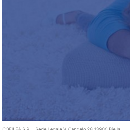
COFILEA S.R.L. Sede Legale V. Candelo 28 13900 Biella