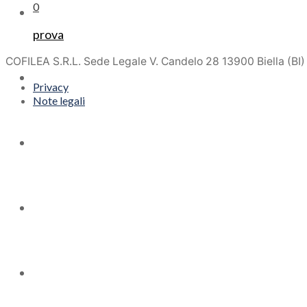
0
Servizi
prova
COFILEA S.R.L. Sede Legale V. Candelo 28 13900 Biella (BI
Risparmio Energetico
Privacy
Note legali
Azienda
News
Contatti